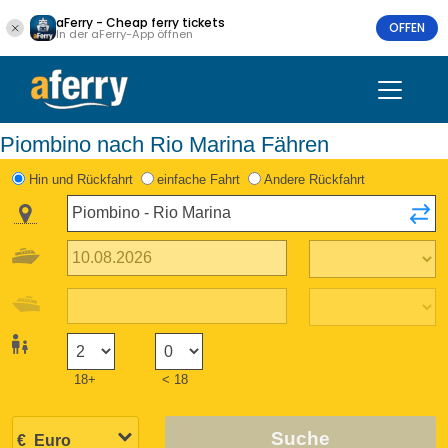
aFerry - Cheap ferry tickets
OFFEN
In der aFerry-App öffnen
Piombino nach Rio Marina Fähren
Hin und Rückfahrt
einfache Fahrt
Andere Rückfahrt
18+
< 18
Suche