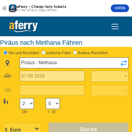
aFerry - Cheap ferry tickets
OFFEN
In der aFerry-App öffnen
Piräus nach Methana Fähren
Hin und Rückfahrt
einfache Fahrt
Andere Rückfahrt
18+
< 18
Suche