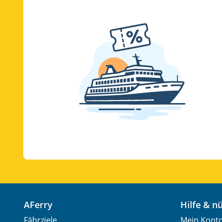
AFerry
Hilfe & 
Fährziele
Mein Kont