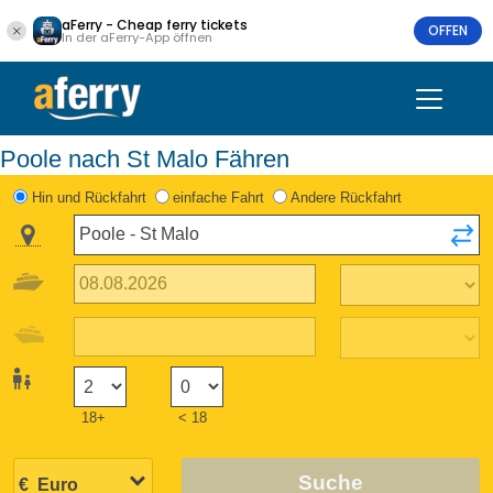
aFerry - Cheap ferry tickets
OFFEN
In der aFerry-App öffnen
Poole nach St Malo Fähren
Hin und Rückfahrt
einfache Fahrt
Andere Rückfahrt
18+
< 18
Suche