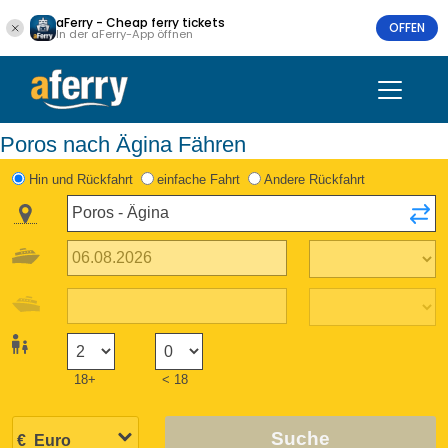
aFerry - Cheap ferry tickets
OFFEN
In der aFerry-App öffnen
Poros nach Ägina Fähren
Hin und Rückfahrt
einfache Fahrt
Andere Rückfahrt
18+
< 18
Suche