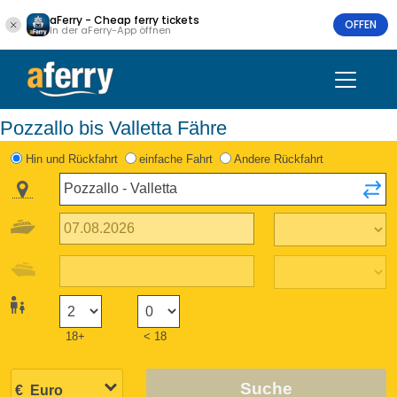
aFerry - Cheap ferry tickets
OFFEN
In der aFerry-App öffnen
Pozzallo bis Valletta Fähre
Hin und Rückfahrt
einfache Fahrt
Andere Rückfahrt
18+
< 18
Suche