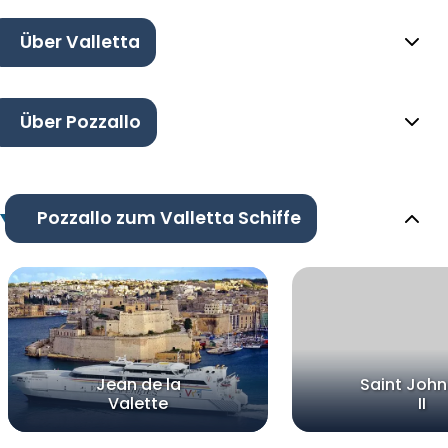
Über Valletta
Über Pozzallo
Pozzallo zum Valletta Schiffe
Jean de la
Saint John
Valette
II