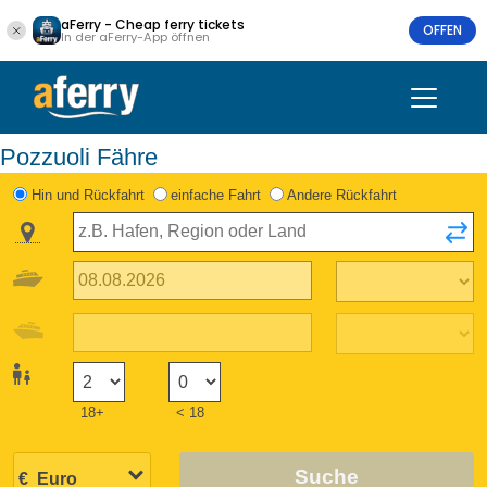
aFerry - Cheap ferry tickets
OFFEN
In der aFerry-App öffnen
Pozzuoli Fähre
Hin und Rückfahrt
einfache Fahrt
Andere Rückfahrt
18+
< 18
Suche