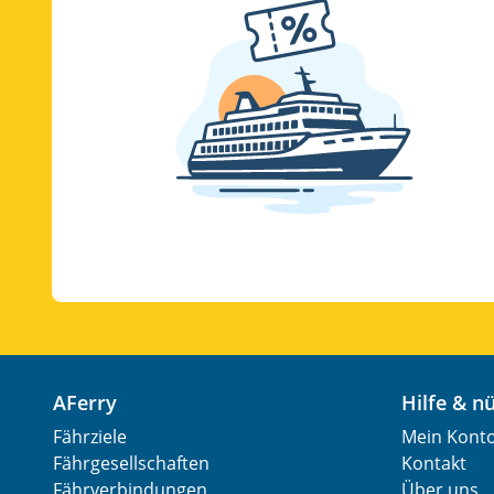
AFerry
Hilfe & 
Fährziele
Mein Kont
Fährgesellschaften
Kontakt
Fährverbindungen
Über uns