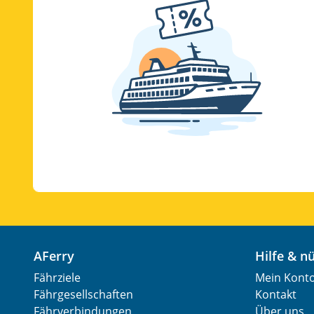
AFerry
Hilfe & 
Fährziele
Mein Kont
Fährgesellschaften
Kontakt
Fährverbindungen
Über uns