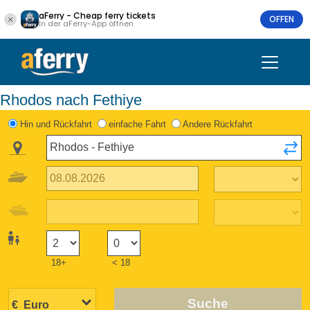
aFerry - Cheap ferry tickets
OFFEN
In der aFerry-App öffnen
Rhodos nach Fethiye
Hin und Rückfahrt
einfache Fahrt
Andere Rückfahrt
18+
< 18
Suche