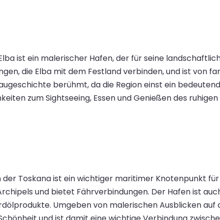
 Elba ist ein malerischer Hafen, der für seine landschaftl
ungen, die Elba mit dem Festland verbinden, und ist von 
baugeschichte berühmt, da die Region einst ein bedeuten
keiten zum Sightseeing, Essen und Genießen des ruhigen
 der Toskana ist ein wichtiger maritimer Knotenpunkt für
Archipels und bietet Fährverbindungen. Der Hafen ist auc
rdölprodukte. Umgeben von malerischen Ausblicken auf 
 Schönheit und ist damit eine wichtige Verbindung zwische