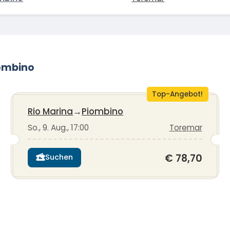
iombino
Top-Angebot!
Rio Marina
→
Piombino
So., 9. Aug., 17:00
Toremar
€ 78,70
Suchen