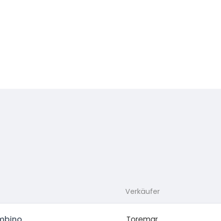
Verkäufer
mbino
Toremar