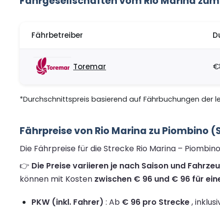
Fährgesellschaften vom Rio Marina zum
Fährbetreiber
D
Toremar
€
*Durchschnittspreis basierend auf Fährbuchungen der let
Fährpreise von Rio Marina zu Piombino 
Die Fährpreise für die Strecke Rio Marina – Piombin
👉
Die Preise variieren je nach Saison und Fahrze
können mit Kosten
zwischen € 96 und € 96 für ein
PKW (inkl. Fahrer)
: Ab
€ 96 pro Strecke
, inklus