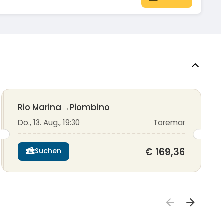
Rio Marina
→
Piombino
Do., 13. Aug., 19:30
Toremar
€ 169,36
Suchen