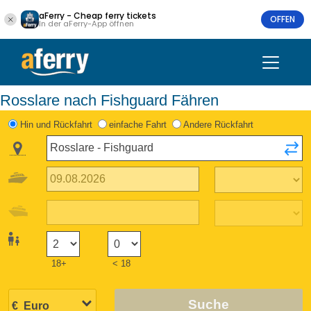
aFerry - Cheap ferry tickets
OFFEN
In der aFerry-App öffnen
Rosslare nach Fishguard Fähren
Hin und Rückfahrt
einfache Fahrt
Andere Rückfahrt
18+
< 18
Suche