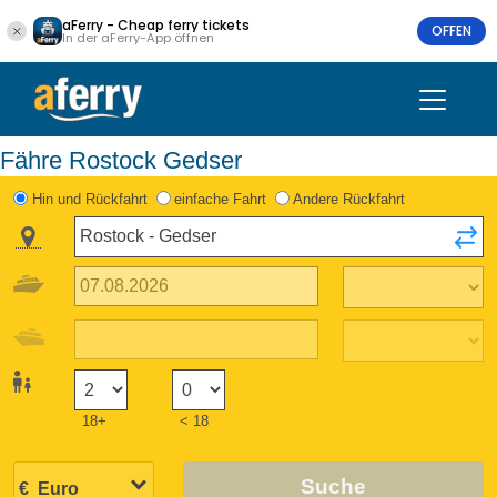
aFerry - Cheap ferry tickets
OFFEN
In der aFerry-App öffnen
Fähre Rostock Gedser
Hin und Rückfahrt
einfache Fahrt
Andere Rückfahrt
18+
< 18
Suche