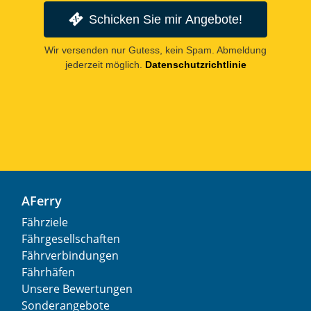
Schicken Sie mir Angebote!
Wir versenden nur Gutess, kein Spam. Abmeldung
jederzeit möglich.
Datenschutzrichtlinie
AFerry
Fährziele
Fährgesellschaften
Fährverbindungen
Fährhäfen
Unsere Bewertungen
Sonderangebote