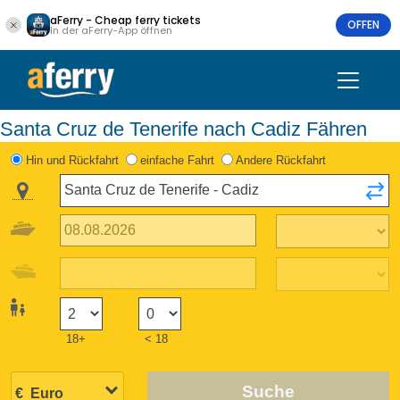
aFerry - Cheap ferry tickets
OFFEN
In der aFerry-App öffnen
Santa Cruz de Tenerife nach Cadiz Fähren
Hin und Rückfahrt
einfache Fahrt
Andere Rückfahrt
18+
< 18
Suche