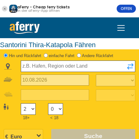
aFerry - Cheap ferry tickets
OFFEN
In der aFerry-App öffnen
Santorini Thira-Katapola Fähren
Hin und Rückfahrt
einfache Fahrt
Andere Rückfahrt
18+
< 18
Suche