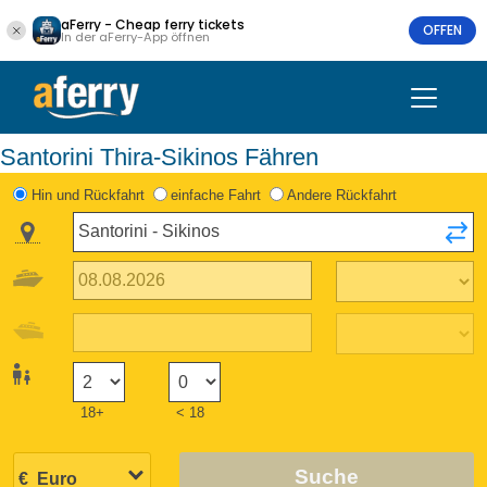
aFerry - Cheap ferry tickets
OFFEN
In der aFerry-App öffnen
Santorini Thira-Sikinos Fähren
Hin und Rückfahrt
einfache Fahrt
Andere Rückfahrt
18+
< 18
Suche