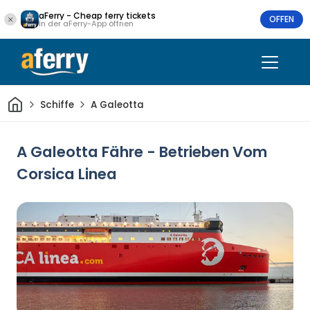
aFerry - Cheap ferry tickets
OFFEN
In der aFerry-App öffnen
Heim
Schiffe
A Galeotta
A Galeotta Fähre - Betrieben Vom
Corsica Linea