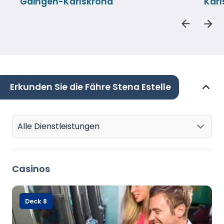
Gdingen-Karlskrona
Kar
Erkunden Sie die Fähre Stena Estelle
Alle Dienstleistungen
Casinos
Deck 8