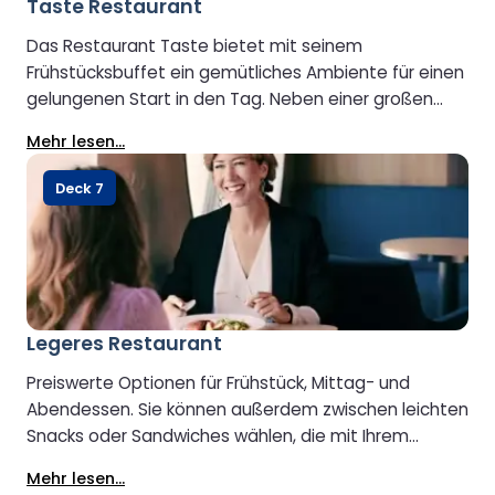
Taste Restaurant
Das Restaurant Taste bietet mit seinem
Frühstücksbuffet ein gemütliches Ambiente für einen
gelungenen Start in den Tag. Neben einer großen
Auswahl an kontinentalen Speisen erwartet Sie auch
Mehr lesen...
herzhafte warme Gerichte für jeden Geschmack.
Nachmittags und abends verwandelt sich das
Deck 7
Restaurant in ein À-la-carte-Restaurant und bietet
Ihnen ein entspanntes und ungestörtes Esserlebnis
mit frisch zubereiteten Speisen und einer Auswahl an
Getränken, darunter Aperitifs, Weine, alkoholfreie
Getränke und Digestifs. Eine separate Kinderkarte ist
ebenfalls vorhanden.
Legeres Restaurant
Preiswerte Optionen für Frühstück, Mittag- und
Abendessen. Sie können außerdem zwischen leichten
Snacks oder Sandwiches wählen, die mit Ihrem
bevorzugten Heiß- oder Kaltgetränk, alkoholisch oder
Mehr lesen...
alkoholfrei, serviert werden.