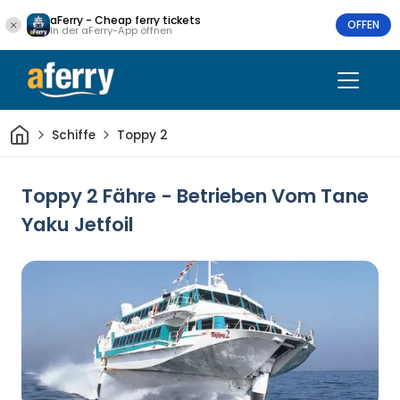
aFerry - Cheap ferry tickets
OFFEN
In der aFerry-App öffnen
Heim
Schiffe
Toppy 2
Toppy 2 Fähre - Betrieben Vom Tane
Yaku Jetfoil