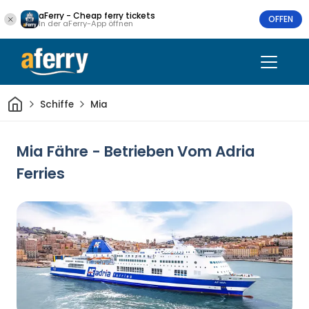
aFerry - Cheap ferry tickets
OFFEN
In der aFerry-App öffnen
Heim
Schiffe
Mia
Mia Fähre - Betrieben Vom Adria
Ferries