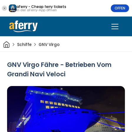
aFerry - Cheap ferry tickets
OFFEN
In der aFerry-App öffnen
Heim
Schiffe
GNV Virgo
GNV Virgo Fähre - Betrieben Vom
Grandi Navi Veloci