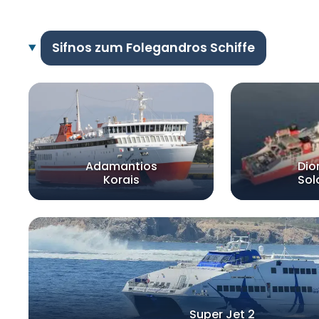
Sifnos zum Folegandros Schiffe
Adamantios
Dio
Korais
So
Super Jet 2