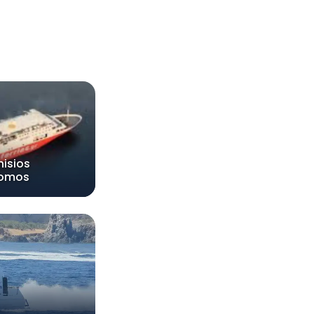
nisios
lomos