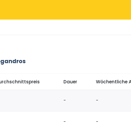
egandros
urchschnittspreis
Dauer
Wöchentliche 
-
-
-
-