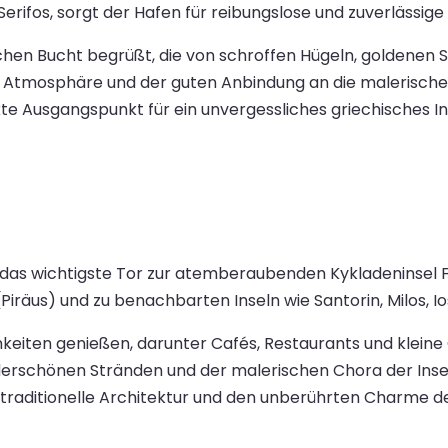
erifos, sorgt der Hafen für reibungslose und zuverlässige 
chen Bucht begrüßt, die von schroffen Hügeln, goldenen 
n Atmosphäre und der guten Anbindung an die malerisc
ekte Ausgangspunkt für ein unvergessliches griechisches I
t das wichtigste Tor zur atemberaubenden Kykladeninsel 
räus) und zu benachbarten Inseln wie Santorin, Milos, Io
keiten genießen, darunter Cafés, Restaurants und klein
erschönen Stränden und der malerischen Chora der Ins
 traditionelle Architektur und den unberührten Charme de