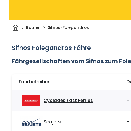
Heim
Routen
Sifnos-Folegandros
Sifnos Folegandros Fähre
Fährgesellschaften vom Sifnos zum Fol
Fährbetreiber
D
Cyclades Fast Ferries
-
Seajets
-