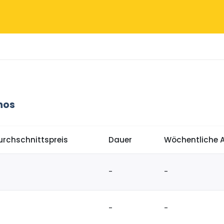
nos
urchschnittspreis
Dauer
Wöchentliche 
-
-
-
-