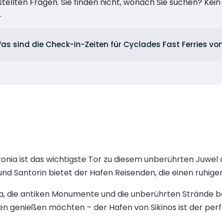
stellten Fragen. Sie finden nicht, wonach Sie suchen? Kei
.
as sind die Check-in-Zeiten für Cyclades Fast Ferries vo
pronia ist das wichtigste Tor zu diesem unberührten Juwe
und Santorin bietet der Hafen Reisenden, die einen ruhig
a, die antiken Monumente und die unberührten Strände b
 genießen möchten – der Hafen von Sikinos ist der perf