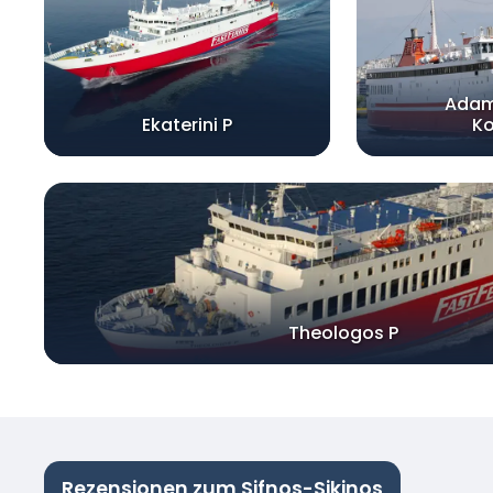
Adam
Ekaterini P
Ko
Theologos P
Rezensionen zum Sifnos-Sikinos