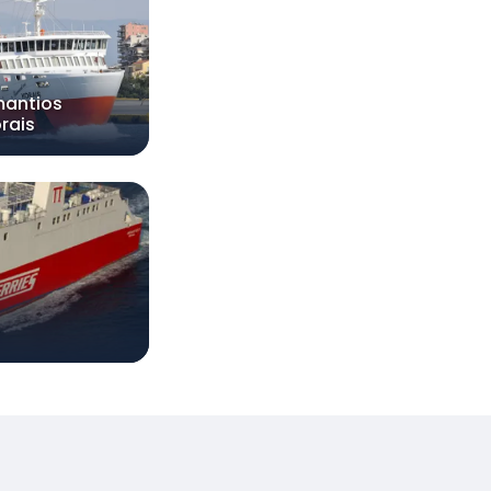
antios
rais