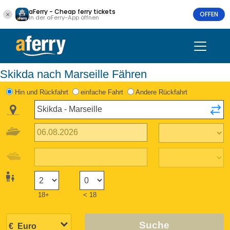
aFerry - Cheap ferry tickets
OFFEN
In der aFerry-App öffnen
Skikda nach Marseille Fähren
Hin und Rückfahrt
einfache Fahrt
Andere Rückfahrt
18+
< 18
Suche