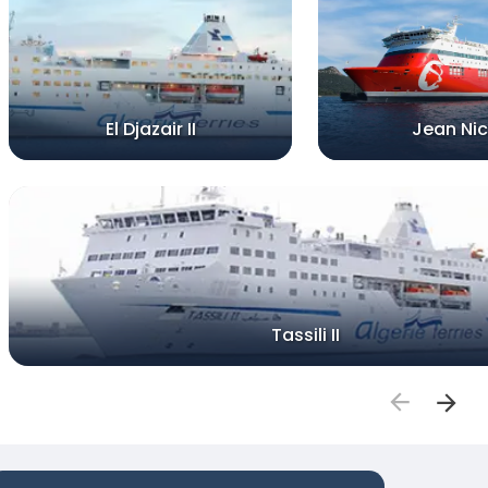
El Djazair II
Jean Nic
Tassili II