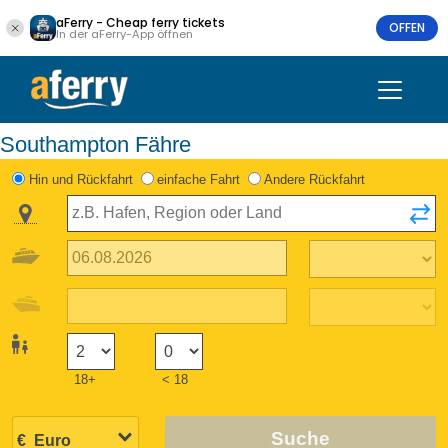
aFerry - Cheap ferry tickets
OFFEN
In der aFerry-App öffnen
Southampton Fähre
Hin und Rückfahrt
einfache Fahrt
Andere Rückfahrt
18+
< 18
Suche