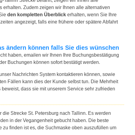
-Tallinn Strecke befährt, zeigen wir Ihnen alle
 erhalten. Zudem zeigen wir Ihnen alle alternativen
 Sie
den kompletten Überblick
erhalten, wenn Sie Ihre
iten angezeigt, falls eine frühere oder spätere Abfahrt
twas ändern können falls Sie dies wünschen
bucht haben, emailen wir Ihnen Ihre Buchungsbestätigung
t der Buchungen können sofort bestätigt werden.
 unser Nachrichten System kontaktieren können, sowie
sten Fällen kann dies der Kunde selbst tun. Die Mehrheit
 beweist, dass sie mit unserem Service sehr zufrieden
r die Strecke St. Petersburg nach Tallinn. Es werden
nden in der Vegangenheit gebucht haben. Die beste
re zu finden ist es, die Suchmaske oben auszufüllen um