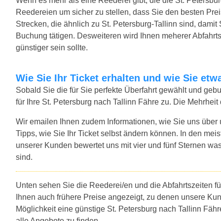
Wenn es mehr als eine Reederei gibt, die die St. Petersburg
Reedereien um sicher zu stellen, dass Sie den besten Preis
Strecken, die ähnlich zu St. Petersburg-Tallinn sind, damit
Buchung tätigen. Desweiteren wird Ihnen meherer Abfahrtsze
günstiger sein sollte.
Wie Sie Ihr Ticket erhalten und wie Sie e
Sobald Sie die für Sie perfekte Überfahrt gewählt und ge
für Ihre St. Petersburg nach Tallinn Fähre zu. Die Mehrhei
Wir emailen Ihnen zudem Informationen, wie Sie uns über
Tipps, wie Sie Ihr Ticket selbst ändern können. In den mei
unserer Kunden bewertet uns mit vier und fünf Sternen was
sind.
Unten sehen Sie die Reederei/en und die Abfahrtszeiten fü
Ihnen auch frühere Preise angezeigt, zu denen unsere Ku
Möglichkeit eine günstige St. Petersburg nach Tallinn Fäh
alle Angebote zu finden.