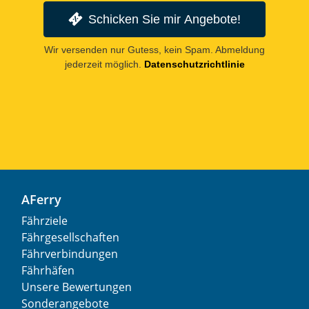
Schicken Sie mir Angebote!
Wir versenden nur Gutess, kein Spam. Abmeldung
jederzeit möglich.
Datenschutzrichtlinie
AFerry
Fährziele
Fährgesellschaften
Fährverbindungen
Fährhäfen
Unsere Bewertungen
Sonderangebote