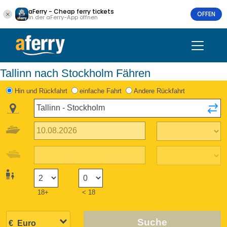
aFerry - Cheap ferry tickets
OFFEN
In der aFerry-App öffnen
Tallinn nach Stockholm Fähren
Hin und Rückfahrt
einfache Fahrt
Andere Rückfahrt
18+
< 18
Suche