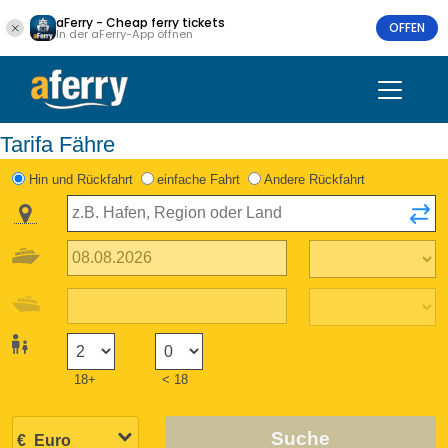
aFerry - Cheap ferry tickets
OFFEN
In der aFerry-App öffnen
Tarifa Fähre
Hin und Rückfahrt
einfache Fahrt
Andere Rückfahrt
18+
< 18
Suche