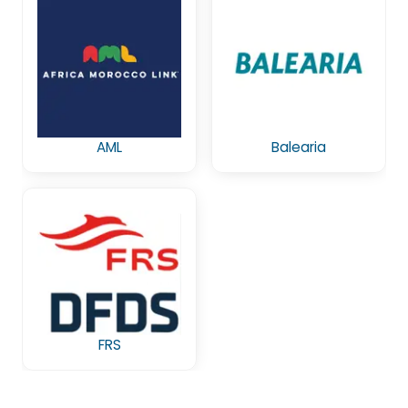
AML
Balearia
FRS