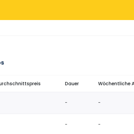
os
urchschnittspreis
Dauer
Wöchentliche 
-
-
-
-