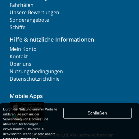
Fährhäfen
Unsere Bewertungen
Sonderangebote
Schiffe
Hilfe & nützliche Informationen
Mein Konto
Kontakt
Über uns
Nutzungsbedingungen
Datenschutzrichtlinie
Mobile Apps
Durch die Nutzung unserer Website
Schließen
erklären Sie sich mit der
Verwendung von Cookies und
ähnlichen Technologien
einverstanden. Um diese zu
deaktivieren, lesen Sie bitte unsere
© 1977-
2026
AFerry Ltd. Alle Rechte vorbehalten.
Datenschutzrichtlinie
.