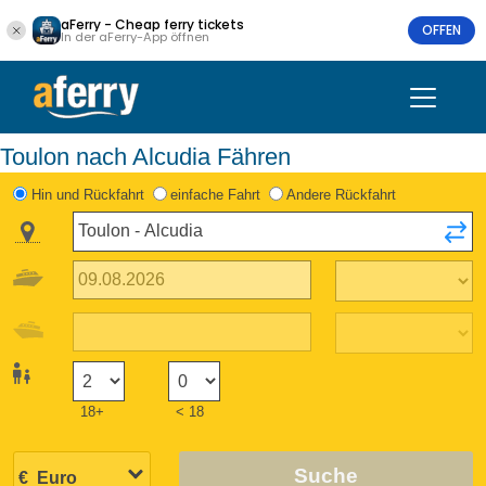
aFerry - Cheap ferry tickets
OFFEN
In der aFerry-App öffnen
Toulon nach Alcudia Fähren
Hin und Rückfahrt
einfache Fahrt
Andere Rückfahrt
18+
< 18
Suche