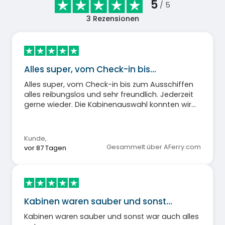
5
/ 5
3
Rezensionen
Alles super, vom Check-in bis…
Alles super, vom Check-in bis zum Ausschiffen
alles reibungslos und sehr freundlich. Jederzeit
gerne wieder. Die Kabinenauswahl konnten wir
leider nicht nachvollziehen, da es auch Kabinen
mit zwei Einzelbetten gab und wir diese gerne
genommen hätten.
Kunde
,
Gesammelt über AFerry.com
vor 87 Tagen
Kabinen waren sauber und sonst…
Kabinen waren sauber und sonst war auch alles