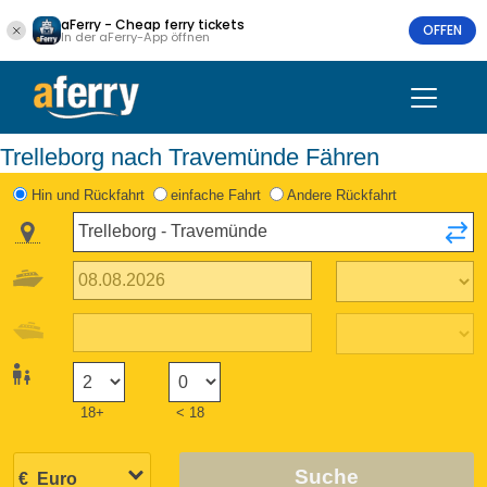
aFerry - Cheap ferry tickets
OFFEN
In der aFerry-App öffnen
Trelleborg nach Travemünde Fähren
Hin und Rückfahrt
einfache Fahrt
Andere Rückfahrt
18+
< 18
Suche