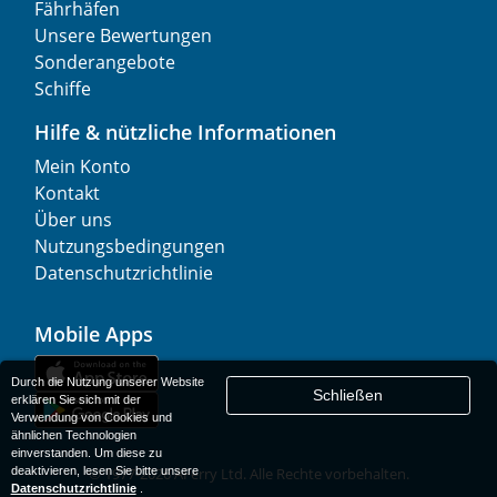
Fährhäfen
Unsere Bewertungen
Sonderangebote
Schiffe
Hilfe & nützliche Informationen
Mein Konto
Kontakt
Über uns
Nutzungsbedingungen
Datenschutzrichtlinie
Mobile Apps
Durch die Nutzung unserer Website
Schließen
erklären Sie sich mit der
Verwendung von Cookies und
ähnlichen Technologien
einverstanden. Um diese zu
deaktivieren, lesen Sie bitte unsere
© 1977-
2026
AFerry Ltd. Alle Rechte vorbehalten.
Datenschutzrichtlinie
.