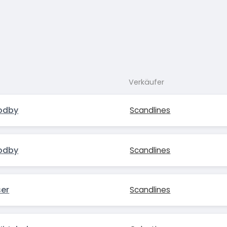
Verkäufer
odby
Scandlines
odby
Scandlines
er
Scandlines