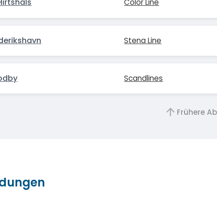
irtshals
Color Line
derikshavn
Stena Line
odby
Scandlines
Frühere A
ndungen