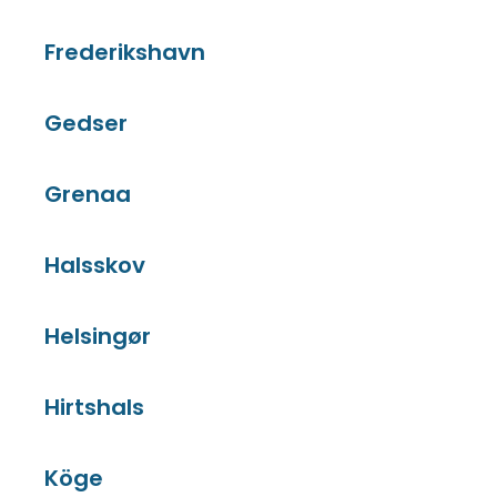
Frederikshavn
Gedser
Grenaa
Halsskov
Helsingør
Hirtshals
Köge