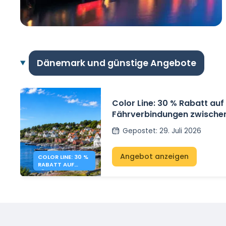
Dänemark und günstige Angebote
Color Line: 30 % Rabatt auf
Fährverbindungen zwischen
und Kristiansand
Gepostet
:
29. Juli 2026
Angebot anzeigen
COLOR LINE: 30 %
RABATT AUF
FÄHREN
DÄNEMARK –
NORWEGEN