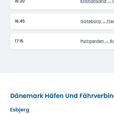
16:30
Kristiansand → H
16:45
Göteborg → Fre
17:15
Puttgarden → R
Dänemark Häfen Und Fährverbi
Esbjerg