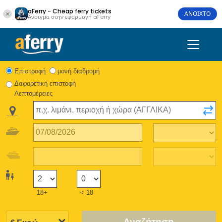
aFerry - Cheap ferry tickets
ΑΝΟΙΧΤΟ
Άνοιγμα στην εφαρμογή aFerry
Eπιστροφή
μονή διαδρομή
Δαφορετική επιστοφή
Λεπτομέρειες
18+
< 18
Αναζήτηση