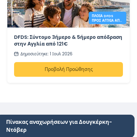
ΠΛΟΊΑ DFDS
ΠΡΟΣ ΑΓΓΛΊΑ ΑΠΌ
121€
DFDS: Σύντομο 3ήμερο & 5ήμερο απόδραση
στην Αγγλία από 121€
Δημοσιεύτηκε
:
1 Ιουλ 2026
Προβολή Προώθησης
Πίνακας αναχωρήσεων για Δουγκέρκη-
Ντόβερ