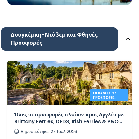
Δουγκέρκη-Ντόβερ και Φθηνές
Προσφορές
ΟΙ ΚΑΛΎΤΕΡΕΣ
ΠΡΟΣΦΟΡΈΣ
ΠΛΟΊΩΝ ΓΙΑ
ΑΓΓΛΊΑ ΤΟ 2026
ΑΠΌ 41€
Όλες οι προσφορές πλοίων προς Αγγλία με
Brittany Ferries, DFDS, Irish Ferries & P&O
Ferries – από 41€
Δημοσιεύτηκε
:
27 Ιουλ 2026