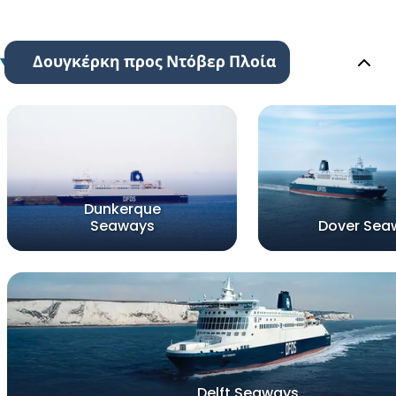
Δουγκέρκη προς Ντόβερ Πλοία
Dunkerque
Seaways
Dover Sea
Delft Seaways