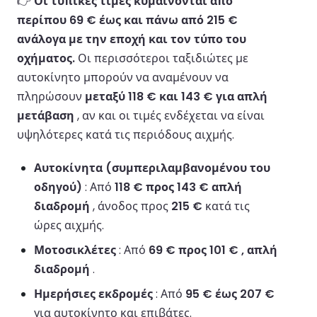
👉
Οι τυπικές τιμές κυμαίνονται από
περίπου 69 € έως και πάνω από 215 €
ανάλογα με την εποχή και τον τύπο του
οχήματος.
Οι περισσότεροι ταξιδιώτες με
αυτοκίνητο μπορούν να αναμένουν να
πληρώσουν
μεταξύ 118 € και 143 € για απλή
μετάβαση
, αν και οι τιμές ενδέχεται να είναι
υψηλότερες κατά τις περιόδους αιχμής.
Αυτοκίνητα (συμπεριλαμβανομένου του
οδηγού)
: Από
118 € προς 143 € απλή
διαδρομή
, άνοδος προς
215 €
κατά τις
ώρες αιχμής.
Μοτοσικλέτες
: Από
69 € προς 101 € , απλή
διαδρομή
.
Ημερήσιες εκδρομές
: Από
95 € έως 207 €
για αυτοκίνητο και επιβάτες.