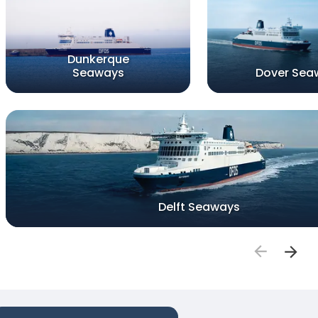
Dunkerque
Seaways
Dover Sea
Delft Seaways