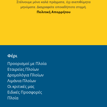
Στέλνουμε μόνο καλά πράγματα, όχι ανεπιθύμητα
μηνύματα. Διαγραφείτε οποιαδήποτε στιγμή.
Πολιτική Απορρήτου
Φέρι
Προορισμοί με Πλοία
Εταιρείες Πλοίων
Δρομολόγια Πλοίων
Λιμάνια Πλοίων
Οι κριτικές μας
Ειδικές Προσφορές
Πλοία