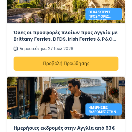
ΟΙ ΚΑΛΎΤΕΡΕΣ
ΠΡΟΣΦΟΡΈΣ
ΠΛΟΊΩΝ ΓΙΑ
ΑΓΓΛΊΑ ΤΟ 2026
ΑΠΌ 41€
Όλες οι προσφορές πλοίων προς Αγγλία με
Brittany Ferries, DFDS, Irish Ferries & P&O
Ferries – από 41€
Δημοσιεύτηκε
:
27 Ιουλ 2026
Προβολή Προώθησης
ΗΜΕΡΉΣΙΕΣ
ΕΚΔΡΟΜΈΣ ΣΤΗΝ
ΑΓΓΛΊΑ ΑΠΌ 63€ -
DFDS
Ημερήσιες εκδρομές στην Αγγλία από 63€