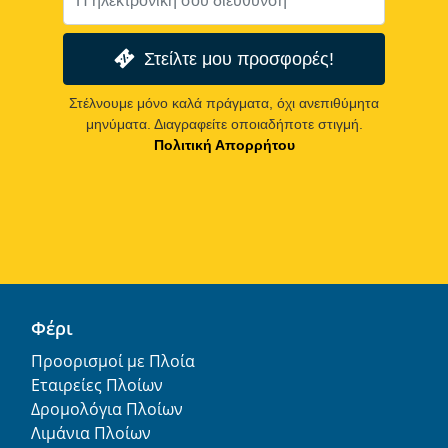
Στείλτε μου προσφορές!
Στέλνουμε μόνο καλά πράγματα, όχι ανεπιθύμητα
μηνύματα. Διαγραφείτε οποιαδήποτε στιγμή.
Πολιτική Απορρήτου
Φέρι
Προορισμοί με Πλοία
Εταιρείες Πλοίων
Δρομολόγια Πλοίων
Λιμάνια Πλοίων