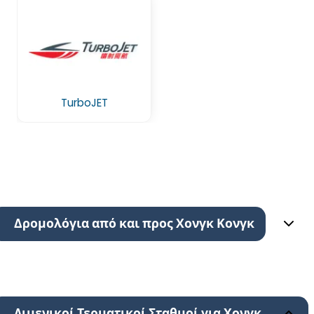
TurboJET
Δρομολόγια από και προς Χονγκ Κονγκ
Λιμενικοί Τερματικοί Σταθμοί για Χονγκ