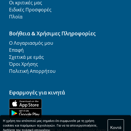
Οι κριτικές μας
Ειδικές Προσφορές
Πλοία
Βοήθεια & Χρήσιμες Πληροφορίες
Ο Λογαριασμός μου
Επαφή
Σχετικά με εμάς
Όροι Χρήσης
Πολιτική Απορρήτου
Εφαρμογές για κινητά
Η χρήση του ιστότοπού μας σημαίνει ότι συμφωνείτε με τη χρήση
cookies και παρόμοιων τεχνολογιών. Για να τα απενεργοποιήσετε,
Κοντά
© 1977-
2026
AFerry ΕΠΕ. Με επιφύλαξη παντός δικαιώματος.
διαβάστε τον
πολιτική απορρήτου
.