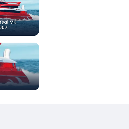
rsal MK
007