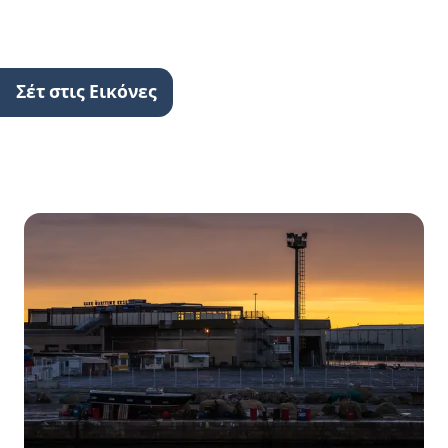
Σέτ στις Εικόνες