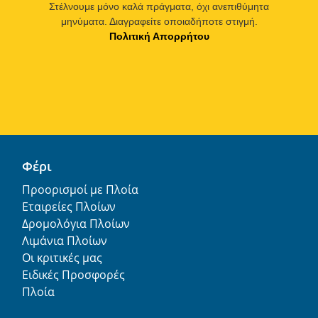
Στέλνουμε μόνο καλά πράγματα, όχι ανεπιθύμητα
μηνύματα. Διαγραφείτε οποιαδήποτε στιγμή.
Πολιτική Απορρήτου
Φέρι
Προορισμοί με Πλοία
Εταιρείες Πλοίων
Δρομολόγια Πλοίων
Λιμάνια Πλοίων
Οι κριτικές μας
Ειδικές Προσφορές
Πλοία