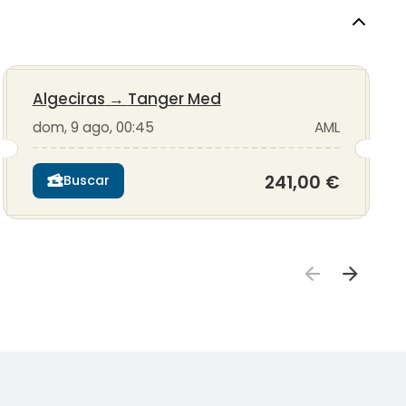
Algeciras
→
Tanger Med
dom, 9 ago, 00:45
AML
241,00 €
Buscar