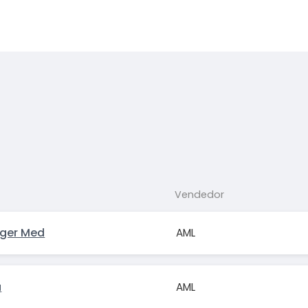
Vendedor
nger Med
AML
a
AML