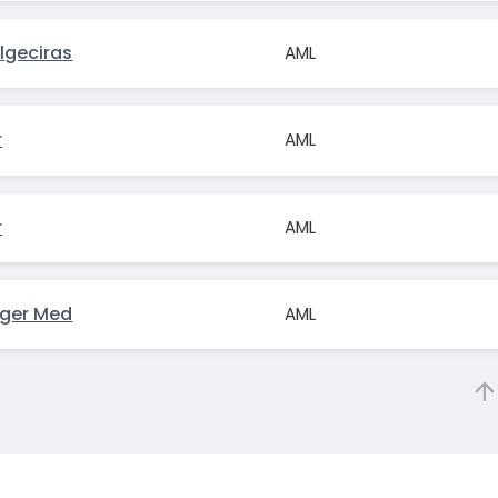
lgeciras
AML
r
AML
r
AML
nger Med
AML