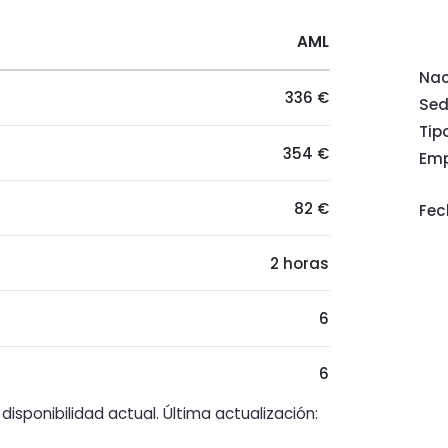
AML
Nac
336 €
Se
Tip
354 €
Emp
82 €
Fec
2 horas
6
6
isponibilidad actual. Última actualización: