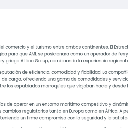
el comercio y el turismo entre ambos continentes. El Estrec
gica para que AML se posicionara como un operador de ferry
rry griego Attica Group, combinando la experiencia regional 
putación de eficiencia, comodidad y fiabilidad. La compañí
e carga, ofreciendo una gama de comodidades y servicios a
tre los expatriados marroquíes que viajaban hacia y desde E
íos de operar en un entorno marítimo competitivo y dinámic
os cambios regulatorios tanto en Europa como en África. A 
eniendo un firme compromiso con la seguridad y la satisfac