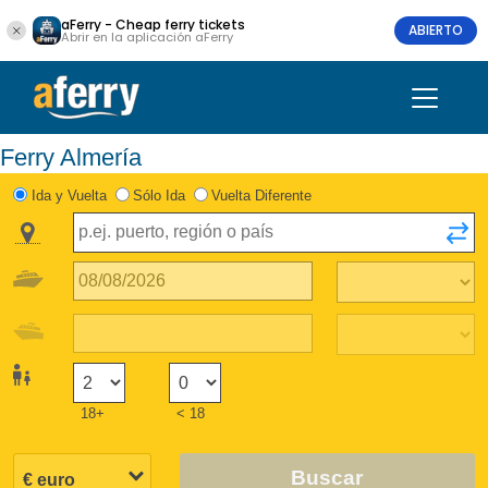
aFerry - Cheap ferry tickets
ABIERTO
Abrir en la aplicación aFerry
Ferry Almería
Ida y Vuelta
Sólo Ida
Vuelta Diferente
18+
< 18
Buscar