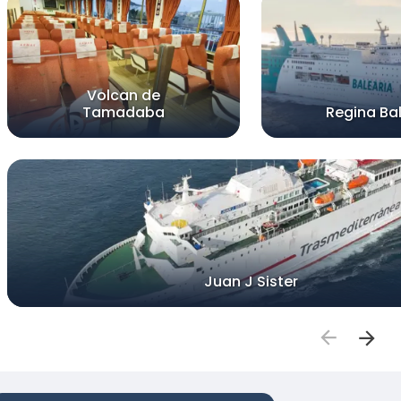
Volcan de
Tamadaba
Regina Bal
Juan J Sister