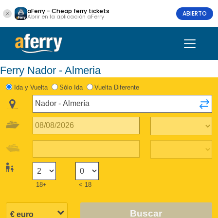
aFerry - Cheap ferry tickets
ABIERTO
Abrir en la aplicación aFerry
Ferry Nador - Almeria
Ida y Vuelta
Sólo Ida
Vuelta Diferente
18+
< 18
Buscar