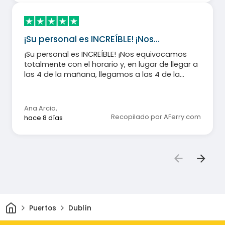
¡Su personal es INCREÍBLE! ¡Nos…
¡Su personal es INCREÍBLE! ¡Nos equivocamos
totalmente con el horario y, en lugar de llegar a
las 4 de la mañana, llegamos a las 4 de la
tarde! Después de haber viajado de Londres a
Gales, ¡agradecemos muchísimo toda su
ayuda!
Ana Arcia
,
Recopilado por AFerry.com
hace 8 días
Inicio
Puertos
Dublín