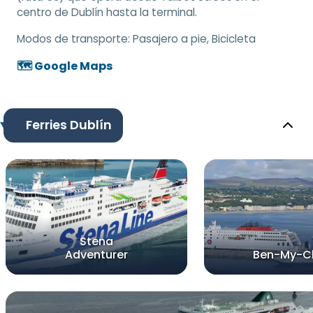
centro de Dublín hasta la terminal.
Modos de transporte:
Pasajero a pie, Bicicleta
🗺️ Google Maps
Ferries Dublín
Stena
Adventurer
Ben-My-C