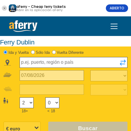
aFerry - Cheap ferry tickets
ABIERTO
Abrir en la aplicación aFerry
Ferry Dublin
Ida y Vuelta
Sólo Ida
Vuelta Diferente
18+
< 18
Buscar