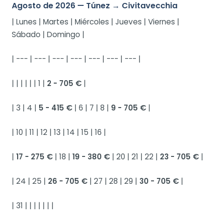
Agosto de 2026 — Túnez → Civitavecchia
| Lunes | Martes | Miércoles | Jueves | Viernes |
Sábado | Domingo |
| --- | --- | --- | --- | --- | --- | --- |
| | | | | | 1 |
2 - 705 €
|
| 3 | 4 |
5 - 415 €
| 6 | 7 | 8 |
9 - 705 €
|
| 10 | 11 | 12 | 13 | 14 | 15 | 16 |
|
17 - 275 €
| 18 |
19 - 380 €
| 20 | 21 | 22 |
23 - 705 €
|
| 24 | 25 |
26 - 705 €
| 27 | 28 | 29 |
30 - 705 €
|
| 31 | | | | | | |