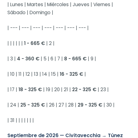
| Lunes | Martes | Miércoles | Jueves | Viernes |
Sábado | Domingo |
| --- | --- | --- | --- | --- | --- | --- |
| | | | | |
1 - 665 €
| 2 |
| 3 |
4 - 360 €
| 5 | 6 | 7 |
8 - 665 €
| 9 |
| 10 | 11 | 12 | 13 | 14 | 15 |
16 - 325 €
|
| 17 |
18 - 325 €
| 19 | 20 | 21 |
22 - 325 €
| 23 |
| 24 |
25 - 325 €
| 26 | 27 | 28 |
29 - 325 €
| 30 |
| 31 | | | | | | |
Septiembre de 2026 — Civitavecchia → Túnez