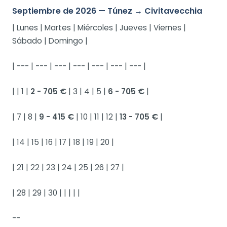
Septiembre de 2026 — Túnez → Civitavecchia
| Lunes | Martes | Miércoles | Jueves | Viernes |
Sábado | Domingo |
| --- | --- | --- | --- | --- | --- | --- |
| | 1 |
2 - 705 €
| 3 | 4 | 5 |
6 - 705 €
|
| 7 | 8 |
9 - 415 €
| 10 | 11 | 12 |
13 - 705 €
|
| 14 | 15 | 16 | 17 | 18 | 19 | 20 |
| 21 | 22 | 23 | 24 | 25 | 26 | 27 |
| 28 | 29 | 30 | | | | |
--