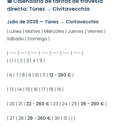
📅 Calendario de tarifas de travesía
directa: Túnez → Civitavecchia
Julio de 2026 — Túnez → Civitavecchia
| Lunes | Martes | Miércoles | Jueves | Viernes |
Sábado | Domingo |
| --- | --- | --- | --- | --- | --- | --- |
| | | 1 | 2 | 3 | 4 | 5 |
| 6 | 7 | 8 | 9 | 10 | 11 |
12 - 260 €
|
| 13 | 14 | 15 | 16 | 17 | 18 | 19 |
| 20 | 21 |
22
-
260 €
| 23 | 24 | 25 |
26 - 260 €
|
| 27 | 28 |
29 - 260 €
| 30 | 31 | | |