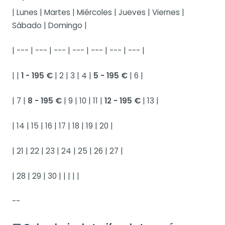
| Lunes | Martes | Miércoles | Jueves | Viernes |
Sábado | Domingo |
| --- | --- | --- | --- | --- | --- | --- |
| |
1 - 195 €
| 2 | 3 | 4 |
5 - 195 €
| 6 |
| 7 |
8 - 195 €
| 9 | 10 | 11 |
12 - 195 €
| 13 |
| 14 | 15 | 16 | 17 | 18 | 19 | 20 |
| 21 | 22 | 23 | 24 | 25 | 26 | 27 |
| 28 | 29 | 30 | | | | |
--