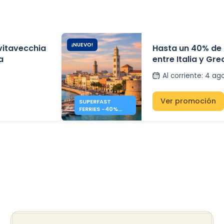
¡NUEVO!
vitavecchia
Hasta un 40% de 
a
entre Italia y Gr
Ferries.
Al corriente
:
4 ag
Ver promoción
SUPERFAST
FERRIES -40%
FERRIES ITALIA -
GRECIA