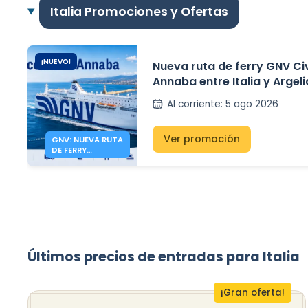
Italia Promociones y Ofertas
¡NUEVO!
Nueva ruta de ferry GNV Ci
Annaba entre Italia y Argeli
Al corriente
:
5 ago 2026
Ver promoción
GNV: NUEVA RUTA
DE FERRY
CIVITAVECCHIA
ANNABA
Últimos precios de entradas para Italia
¡Gran oferta!