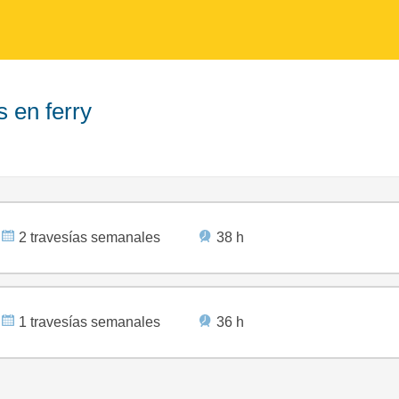
 en ferry
2 travesías semanales
38 h
1 travesías semanales
36 h