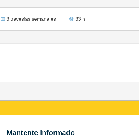
3 travesías semanales
33 h
z
Mantente Informado