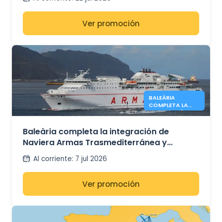
Ver promoción
BALEÀRIA
COMPLETA LA
INTEGRACIÓN DE
ARMAS
Baleària completa la integración de
Naviera Armas Trasmediterránea y
refuerza su red marítima entre España y el
Al corriente
:
7 jul 2026
norte de África
Ver promoción