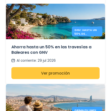
GNV: HASTA UN
50% DE
DESCUENTO A
BALEARES
Ahorra hasta un 50% en las travesías a
Baleares con GNV
Al corriente
:
29 jul 2026
Ver promoción
GRIMALDI LINES: