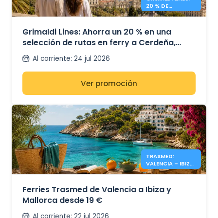
20 % DE
DESCUENTO EN
FERRIES
Grimaldi Lines: Ahorra un 20 % en una
selección de rutas en ferry a Cerdeña,
Sicilia y España
Al corriente
:
24 jul 2026
Ver promoción
TRASMED:
VALENCIA – IBIZA
Y MALLORCA
DESDE 19 €
Ferries Trasmed de Valencia a Ibiza y
Mallorca desde 19 €
Al corriente
:
22 jul 2026