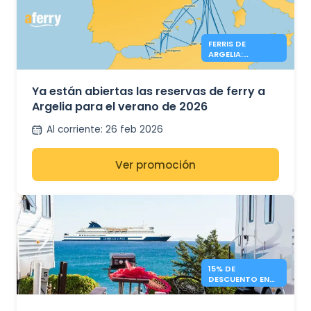
FERRIS DE
ARGELIA:
RESERVAS
ABIERTAS PARA EL
VERANO DE 2026
Ya están abiertas las reservas de ferry a
Argelia para el verano de 2026
Al corriente
:
26 feb 2026
Ver promoción
15% DE
DESCUENTO EN
FERRIES PARA
CAMPERS –
GRIMALDI LINES