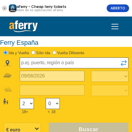
aFerry - Cheap ferry tickets
ABIERTO
Abrir en la aplicación aFerry
Ferry España
Ida y Vuelta
Sólo Ida
Vuelta Diferente
18+
< 18
Buscar